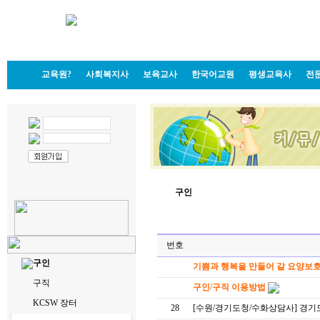
교육원?
사회복지사
보육교사
한국어교원
평생교육사
전
구인
번호
구인
기쁨과 행복을 만들어 갈 요양보
구직
구인/구직 이용방법
KCSW 장터
28
[수원/경기도청/수화상담사] 경기