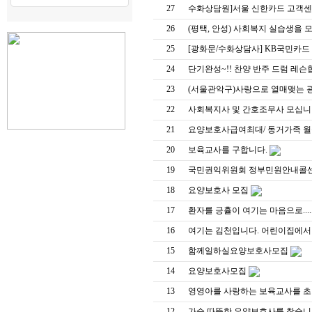
27
수화상담원]서울 신한카드 고객센
26
(평택, 안성) 사회복지 실습생을 
25
[광화문/수화상담사] KB국민카
24
단기완성~!! 찬양 반주 드럼 레슨
23
(서울관악구)사랑으로 열매맺는
22
사회복지사 및 간호조무사 모십
21
요양보호사급여최대/ 동거가족 월
20
보육교사를 구합니다.
19
국민권익위원회 정부민원안내콜
18
요양보호사 모집
17
환자를 긍휼이 여기는 마음으로....
16
여기는 김천입니다. 어린이집에서
15
함께일하실요양보호사모집
14
요양보호사모집
13
영영아를 사랑하는 보육교사를 
12
가슴 따뜻한 요양보호사를 찾습니